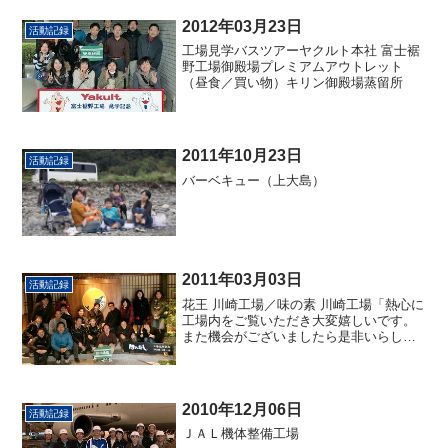
2012年03月23日
活動記録
工場見学バスツアーヤクルト本社 富士裾
野工場御殿場プレミアムアウトレット
（昼食／買い物）キリン御殿場蒸留所
2011年10月23日
活動記録
バーベキュー（上大島）
2011年03月03日
活動記録
花王 川崎工場／味の素 川崎工場「熱心に
工場内をご覧いただき大変嬉しいです。
また機会がございましたら是非いらして
ください。」－花王の担当 鈴木様よりお
葉書を頂きました。
2010年12月06日
活動記録
ＪＡＬ機体整備工場