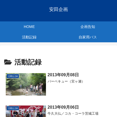
安田企画
HOME
企画告知
活動記録
自家用バス
活動記録
2013年09月08日
活動記録
バーベキュー（宮ヶ瀬）
2013年09月06日
活動記録
牛久大仏／コカ・コーラ茨城工場